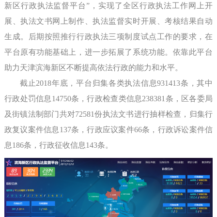
新区行政执法监督平台”，实现了全区行政执法工作网上开
展、执法文书网上制作、执法监督实时开展、考核结果自动
生成。后期按照推行行政执法三项制度试点工作的要求，在
平台原有功能基础上，进一步拓展了系统功能。依靠此平台
助力天津滨海新区不断提高依法行政的能力和水平。
截止2018年底，平台归集各类执法信息931413条，其中
行政处罚信息14750条，行政检查类信息238381条，区各委局
及街镇法制部门共对72581份执法文书进行抽样检查，归集行
政复议案件信息137条，行政应议案件66条，行政诉讼案件信
息186条，行政征收信息143条。