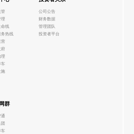
统管
公司公告
管理
财务数据
生命线
管理团队
服务热线
投资者平台
运营
政府
治理
停车
设施
网群
智通
集团
停车