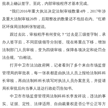
批表上确认签字。至此，内部审核程序才基本完成。
“我们
2016
年重大执法决定法制审核数量
4
件，
2017
年涉
及重大法制审核
26
件，后期整改的数量还不包括在内。”红桥
区环保局法制科张智超说。
跟过去比，审核程序有何变化？“过去是三级签字制，承
办人签字后，不同层级领导分别签。现在将重点下移，增加
法制部门人员审核，变为四级审核，保障各项决定和处罚合
法合规。”白榕说。
打开中卫市法治政府网，记者看到了多个来自市场监督
管理局的审批表，每一张表都是由执法人员上报给法制科科
长审核，再由法制科科长填写对执法人员办案意见，并提请
局长审批后向当事人送达行政处罚告知书。
中卫市市场监督管理局法制科科长李发祥说，违法的事
实、证据、定性、法律适用、自由裁量权是否公平公正等方