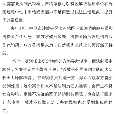
面都需要法制员审核，严格审核可以有效解决基层单位在办
案过程中忙中出错或因能力不足而造成执法过错现象，提升
了办案质量。
去年
3
月，中卫市沙坡头区滨河辖区一家酒吧的服务员和
消费者产生纠纷，双方吵架后散去。消费者随后发短信与服
务员约架。双方各纠集人员，在沙坡头区商业北街打起了群
架。
“当时，滨河派出所定性约架方为寻衅滋事，而法制员审
核后，将案件定性为聚众斗殴。”沙坡头分局法制大队副大队
长王太峰解释说，“寻衅滋事只处理一方，聚众斗殴双方都会
受到处罚，这个案子如果不是法制员把关准确，会产生不良
社会影响。定性不准确的案子起诉到检察院，也会被打回来
补充侦查，后续不仅取证难，办案民警也会受到相应的处
罚。”