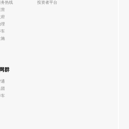
服务热线
投资者平台
运营
政府
治理
停车
设施
网群
智通
集团
停车