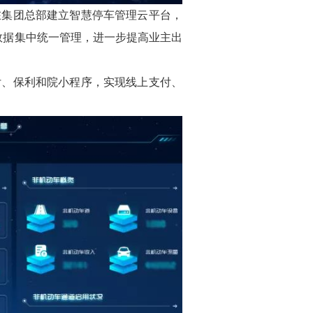
在集团总部建立智慧停车管理云平台，
数据集中统一管理，进一步提高业主出
付、保利和院小程序，实现线上支付、