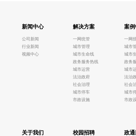
新闻中心
解决方案
案例
公司新闻
一网统管
一网
行业新闻
城市管理
城市
视频中心
城市生命线
城市
政务服务热线
政务
城市运营
城市
法治政府
法治
社会治理
社会
城市停车
城市
市政设施
市政
关于我们
校园招聘
政通