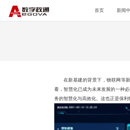
首页
新闻
在新基建的背景下，物联网等
看，智慧化已成为未来发展的一种必
务的智慧化与高效化。这也正是保利