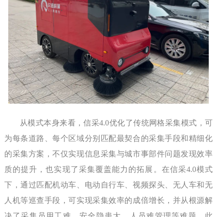
从模式本身来看，信采4.0优化了传统网格采集模式，可
为每条道路、每个区域分别匹配最契合的采集手段和精细化
的采集方案，不仅实现信息采集与城市事部件问题发现效率
质的提升，也实现了采集覆盖能力的拓展。在信采4.0模式
下，通过匹配机动车、电动自行车、视频探头、无人车和无
人机等巡查手段，可实现采集效率的成倍增长，并从根源解
决了采集员用工难、安全隐患大、人员难管理等难题。此