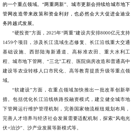
的一个重点领域。“两重两新”、城市更新会持续给城市地下
管网改造带来政策和资金利好，也必然会大大促进金迪业
务跨越式发展。
“
硬投资
”
方面，
2025
年
“
两重
”
建设共安排
8000
亿元支持
1459
个项目，涉及长
江流域生态修复、长江沿线重大交通
基础设施、西部陆海新通道、高标准农田、重大水利工
程、城市地下管网、
“
三北
”
工程、医院病房改造和普通高中
建设等农业转移人口市民化、高等教育提质升级等重点领
域。
“
软建设
”
方面，在重点领域加快推出一批改革创新举
措。包括优化长江沿线铁路投融资模式，建立健全城市地
下管网运行维护管理机制，完善国家物流枢纽规划布局，
完善人才培养与经济社会发展需要适配机制，探索
“
风电光
伏
+
治沙
”
、沙产业发展等新模式等。