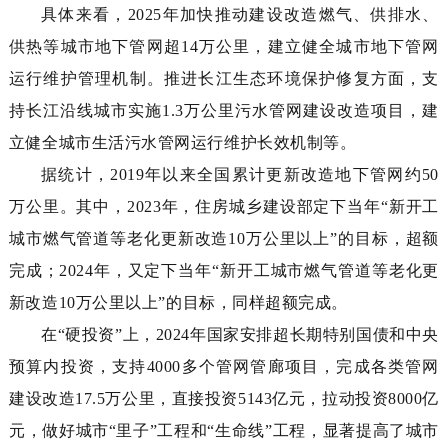
具体来看，
2025
年加快推动建设改造燃气、供排水、
供热等城市地下管网超
14
万公里，建立健全城市地下管网
运行维护管理机制。推进长江生态环境保护修复方面，支
持长江沿线城市实施
1.3
万公里污水管网建设改造项目，建
立健全城市生活污水管网运行维护长效机制等。
据统计，
2019
年以来全国累计更新改造地下管网约
50
万公里。其中，
2023
年，住房城乡建设部定下当年
“
新开工
城市燃气管道等老化更新改造
10
万公里以上
”
的目标，超额
完成；
2024
年，又定下当年
“
新开工城市燃气管道等老化更
新改造
10
万公里以上
”
的目标，同样超额完成。
在
“
硬投资
”
上，
2024
年国家安排超长期特别国债和中央
预算内投资，支持
4000
多个管网管廊项目，完成各类管网
建设改造
17.5
万公里，直接投资
5143
亿元，拉动投资
8000
亿
元，做好城市
“
里子
”
工程和
“
生命线
”
工程，显著提高了城市