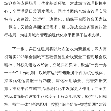
圾巡查等应用场景；
优化基础环境
，建成城市管理指挥中
心，全面满足日常调度需求。同时兵团结合城市管理实际
特点，边建设、边运行、边优化，确保平台既符合国家统
一标准，又贴合兵团治理需求，逐步形成全业务覆盖的运
行格局，为提升城市管理的现代化水平提供了技术支撑。
下一步，兵团住建局将以此次验收为新起点，深入贯
彻落实
2025年全国城市基础设施生命线安全工程现场会议
精神，对标先进地区经验，立足兵团实际，聚焦“一委一办
一平台” 工作机制，以城市运行管理服务平台为核心载体，
持续优化运管服平台功能、深化应用场景、完善数据支
撑，推动平台在城市治理现代化中发挥更大作用；并全力
推动城市基础设施生命线安全工程落地见效，坚持“兵团统
筹、师市一体” 推进原则，按照 “综合监管+智慧监测” 建设