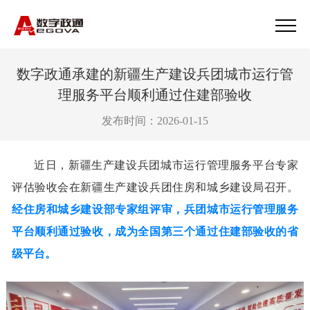
数字政通承建的新疆生产建设兵团城市运行管
理服务平台顺利通过住建部验收
发布时间：2026-01-15
近日，新疆生产建设兵团城市运行管理服务平台专家
评估验收会在新疆生产建设兵团住房和城乡建设局召开。
经住房和城乡建设部专家组评审，兵团城市运行管理服务
平台顺利通过验收，成为全国第三个通过住建部验收的省
级平台。