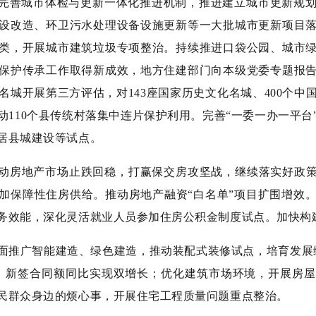
完善城市体检与更新一体化推进机制，推进建立城市更新规
设改造、环卫污水处理设备设施更新等一大批城市更新项目
类，开展城市建筑垃圾专项整治。持续推进口袋公园、城市
保护传承工作取得新成效，地方住建部门向本级党委专题报
名城开展第三方评估，对143座国家历史文化名城、400个
110个县传统村落集中连片保护利用。完善“一委一办一平台
居县城建设等试点。
动房地产市场止跌回稳，打赢保交房攻坚战，继续落实好政策
加保障性住房供给。推动房地产融资“白名单”项目扩围增效。
务效能，深化灵活就业人员参加住房公积金制度试点。加快构
面推广智能建造、绿色建造，推动装配式装修试点，培育发展
、新签合同额同比实现双增长；优化建筑市场环境，开展房
民群众身边的烦心事，开展住宅工程质量问题重点整治。