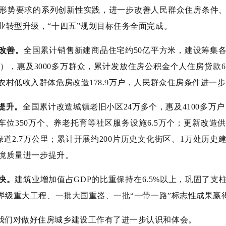
形势要求的系列创新性实践，进一步改善人民群众住房条件
业转型升级，“十四五”规划目标任务全面完成。
改善。
全国累计销售新建商品住宅约50亿平方米，建设筹集
间），惠及3000多万群众，累计发放住房公积金个人住房贷款6.
村低收入群体危房改造178.9万户，人民群众住房条件进一
提升。
全国累计改造城镇老旧小区24万多个，惠及4100多万户
停车位350万个、养老托育等社区服务设施6.5万个；更新改造
道2.7万公里；累计开展约200片历史文化街区、1万处历
环境质量进一步提升。
快。
建筑业增加值占GDP的比重保持在6.5%以上，巩固了
世界级重大工程、一批大国重器、一批“一带一路”标志性成果赢
，我们对做好住房城乡建设工作有了进一步认识和体会。