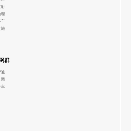
政府
治理
停车
设施
网群
智通
集团
停车